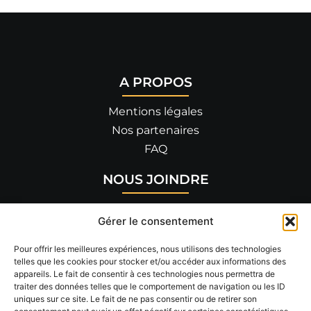
A PROPOS
Mentions légales
Nos partenaires
FAQ
NOUS JOINDRE
455 allée de Savoie
Gérer le consentement
26300 BOURG-DE-PÉAGE
04 75 90 14 82
Pour offrir les meilleures expériences, nous utilisons des technologies
telles que les cookies pour stocker et/ou accéder aux informations des
appareils. Le fait de consentir à ces technologies nous permettra de
RÉSEAUX SOCIAUX
traiter des données telles que le comportement de navigation ou les ID
uniques sur ce site. Le fait de ne pas consentir ou de retirer son
Suivez-nous !