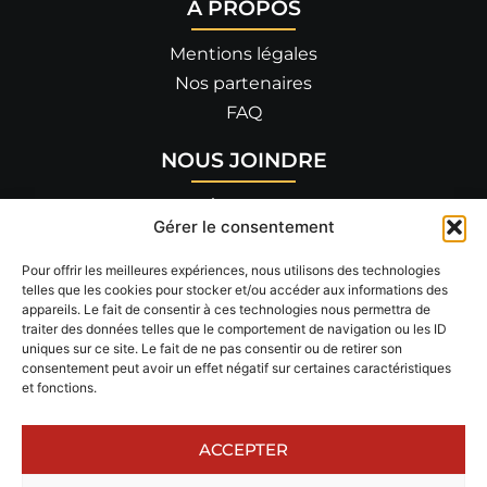
A PROPOS
Mentions légales
Nos partenaires
FAQ
NOUS JOINDRE
455 allée de Savoie
Gérer le consentement
26300 BOURG-DE-PÉAGE
04 75 90 14 82
Pour offrir les meilleures expériences, nous utilisons des technologies
telles que les cookies pour stocker et/ou accéder aux informations des
appareils. Le fait de consentir à ces technologies nous permettra de
RÉSEAUX SOCIAUX
traiter des données telles que le comportement de navigation ou les ID
uniques sur ce site. Le fait de ne pas consentir ou de retirer son
Suivez-nous !
consentement peut avoir un effet négatif sur certaines caractéristiques
et fonctions.
ACCEPTER