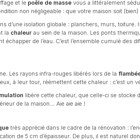
ffage et le
poêle de masse
vous a littéralement sédu
dition non négligeable : que votre maison soit (bien)
 d’une isolation globale : planchers, murs, toiture. Is
t la
chaleur
au sein de la maison. Les ponts thermiq
nt échapper de l’eau. C’est l’ensemble cumulé des d
e. Les rayons infra-rouges libérés lors de la
flambé
ux, à leur tour, réémettent cette chaleur : c’est un 
mulation
libère cette chaleur, que celle-ci se stock
térieur de la maison… Aie aie aie !
ique
très apprécié dans le cadre de la rénovation : l’e
cation de 5 cm d’épaisseur. De plus, il est naturel d