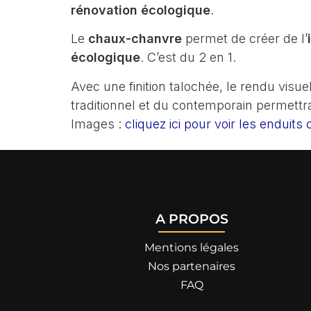
rénovation écologique
.
Le
chaux-chanvre
permet de créer de l’
écologique
. C’est du 2 en 1.
Avec une finition talochée, le rendu visu
traditionnel et du contemporain permettra
Images :
cliquez ici pour voir les enduit
A PROPOS
Mentions légales
Nos partenaires
FAQ