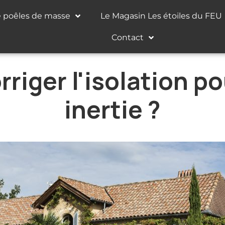
e poêles de masse
Le Magasin Les étoiles du FEU
Contact
iger l'isolation po
inertie ?