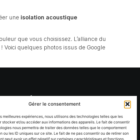
réer une
isolation acoustique
ouleur que vous choisissez. L’alliance du
t ! Voici quelques photos issus de Google
RÉSEAUX SOCIAUX
Gérer le consentement
Suivez-nous !
les meilleures expériences, nous utilisons des technologies telles que les
 stocker et/ou accéder aux informations des appareils. Le fait de consentir
ologies nous permettra de traiter des données telles que le comportement
n ou les ID uniques sur ce site. Le fait de ne pas consentir ou de retirer son
 peut avoir un effet négatif sur certaines caractéristiques et fonctions.