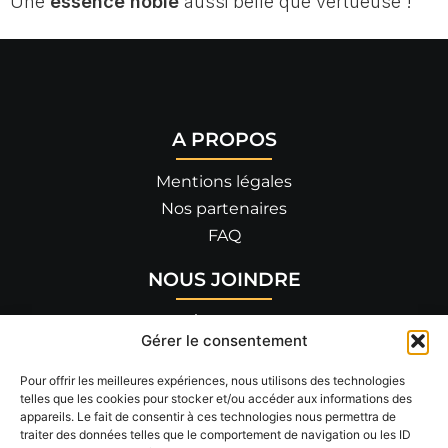
Une
essence noble
aussi belle que vertueuse !
A PROPOS
Mentions légales
Nos partenaires
FAQ
NOUS JOINDRE
455 allée de Savoie
Gérer le consentement
26300 BOURG-DE-PÉAGE
04 75 90 14 82
Pour offrir les meilleures expériences, nous utilisons des technologies
telles que les cookies pour stocker et/ou accéder aux informations des
appareils. Le fait de consentir à ces technologies nous permettra de
RÉSEAUX SOCIAUX
traiter des données telles que le comportement de navigation ou les ID