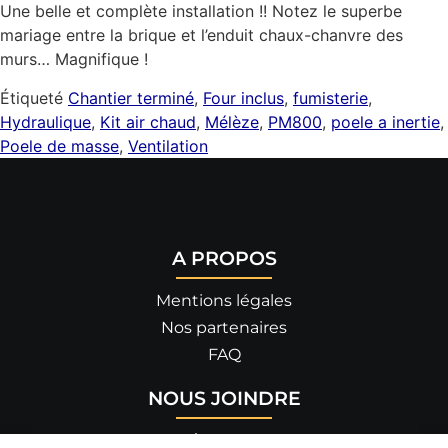
Une belle et complète installation !! Notez le superbe
mariage entre la brique et l’enduit chaux-chanvre des
murs… Magnifique !
Étiqueté
Chantier terminé
,
Four inclus
,
fumisterie
,
Hydraulique
,
Kit air chaud
,
Mélèze
,
PM800
,
poele a inertie
,
Poele de masse
,
Ventilation
A PROPOS
Mentions légales
Nos partenaires
FAQ
NOUS JOINDRE
455 allée de Savoie