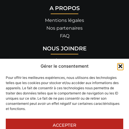
A PROPOS
Mentions légales
Nos partenaires
FAQ
NOUS JOINDRE
455 allée de Savoie
Gérer le consentement
26300 BOURG-DE-PÉAGE
04 75 90 14 82
Pour offrir les meilleures expériences, nous utilisons des technologies
telles que les cookies pour stocker et/ou accéder aux informations des
appareils. Le fait de consentir à ces technologies nous permettra de
RÉSEAUX SOCIAUX
traiter des données telles que le comportement de navigation ou les ID
uniques sur ce site. Le fait de ne pas consentir ou de retirer son
Suivez-nous !
consentement peut avoir un effet négatif sur certaines caractéristiques
et fonctions.
ACCEPTER