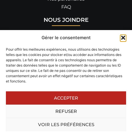
FAQ
NOUS JOINDRE
455 allée de Savoie
Gérer le consentement
26300 BOURG-DE-PÉAGE
04 75 90 14 82
Pour offrir les meilleures expériences, nous utilisons des technologies
telles que les cookies pour stocker et/ou accéder aux informations des
appareils. Le fait de consentir à ces technologies nous permettra de
RÉSEAUX SOCIAUX
traiter des données telles que le comportement de navigation ou les ID
uniques sur ce site. Le fait de ne pas consentir ou de retirer son
Suivez-nous !
consentement peut avoir un effet négatif sur certaines caractéristiques
et fonctions.
ACCEPTER
REFUSER
VOIR LES PRÉFÉRENCES