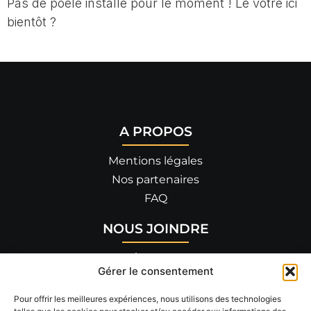
Pas de poêle installé pour le moment ! Le vôtre ici
bientôt ?
A PROPOS
Mentions légales
Nos partenaires
FAQ
NOUS JOINDRE
455 allée de Savoie
Gérer le consentement
26300 BOURG-DE-PÉAGE
04 75 90 14 82
Pour offrir les meilleures expériences, nous utilisons des technologies