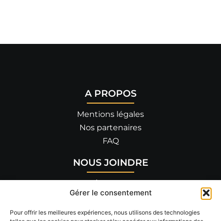
A PROPOS
Mentions légales
Nos partenaires
FAQ
NOUS JOINDRE
455 allée de Savoie
Gérer le consentement
26300 BOURG-DE-PÉAGE
04 75 90 14 82
Pour offrir les meilleures expériences, nous utilisons des technologies