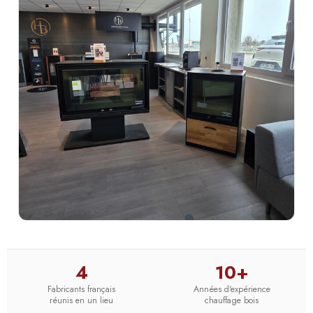
4
10+
Fabricants français
Années d'expérience
réunis en un lieu
chauffage bois