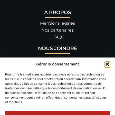
A PROPOS
Mentions légales
Nos partenaires
FAQ
NOUS JOINDRE
455 allée de Savoie
Gérer le consentement
26300 BOURG-DE-PÉAGE
04 75 90 14 82
Pour offrir les meilleures expériences, nous utilisons des technologies
telles que les cookies pour stocker et/ou accéder aux informations des
appareils. Le fait de consentir à ces technologies nous permettra de
RÉSEAUX SOCIAUX
traiter des données telles que le comportement de navigation ou les ID
uniques sur ce site. Le fait de ne pas consentir ou de retirer son
Suivez-nous !
consentement peut avoir un effet négatif sur certaines caractéristiques
et fonctions.